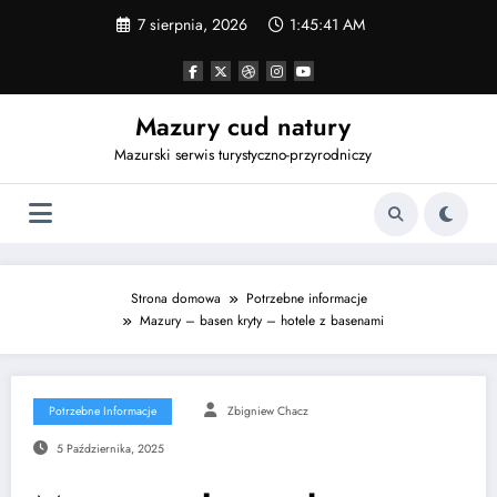
Przejdź
7 sierpnia, 2026
1:45:42 AM
do
treści
Mazury cud natury
Mazurski serwis turystyczno-przyrodniczy
Strona domowa
Potrzebne informacje
Mazury – basen kryty – hotele z basenami
Potrzebne Informacje
Zbigniew Chacz
5 Października, 2025