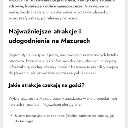
wypoczynku.
To świetna opcja dla tych, którzy chcą zadbać o
zdrowie, kondycję i dobre samopoczucie.
Niezależnie od
wieku, każdy znajdzie tu coś dla siebie – od torów pływackich,
przez strefy zabaw, po relaksacyjne jacuzzi.
Najważniejsze atrakcje i
udogodnienia na Mazurach
Region słynie nie tylko z jezior, ale również z nowoczesnych hoteli i
ośrodków, które dbają o komfort swoich gości, oferując im bogatą
infrastrukturę wodną. Mazury hotele z basenem to nie tylko miejsca
do pływania, ale prawdziwe centra rozrywki i relaksu.
Jakie atrakcje czekają na gości?
Wybierając się na Mazury baseny znajdziesz w wielu popularnych
hotelach i resortach. Najczęściej oferują one:
Baseny rekreacyjne oraz sportowe (idealne zarówno do zabawy, jak i
do treningu)