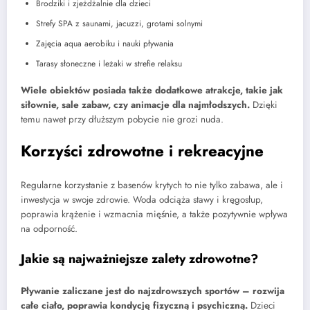
Brodziki i zjeżdżalnie dla dzieci
Strefy SPA z saunami, jacuzzi, grotami solnymi
Zajęcia aqua aerobiku i nauki pływania
Tarasy słoneczne i leżaki w strefie relaksu
Wiele obiektów posiada także dodatkowe atrakcje, takie jak
siłownie, sale zabaw, czy animacje dla najmłodszych.
Dzięki
temu nawet przy dłuższym pobycie nie grozi nuda.
Korzyści zdrowotne i rekreacyjne
Regularne korzystanie z basenów krytych to nie tylko zabawa, ale i
inwestycja w swoje zdrowie. Woda odciąża stawy i kręgosłup,
poprawia krążenie i wzmacnia mięśnie, a także pozytywnie wpływa
na odporność.
Jakie są najważniejsze zalety zdrowotne?
Pływanie zaliczane jest do najzdrowszych sportów – rozwija
całe ciało, poprawia kondycję fizyczną i psychiczną.
Dzieci