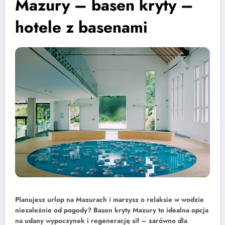
Mazury – basen kryty –
hotele z basenami
Planujesz urlop na Mazurach i marzysz o relaksie w wodzie
niezależnie od pogody? Basen kryty Mazury to idealna opcja
na udany wypoczynek i regenerację sił – zarówno dla