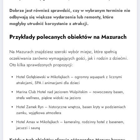
Dobrze jest również sprawdzić, czy w wybranym terminie nie
odbywają się większe wydarzenia lub remonty, które
mogłyby utrudnić korzystanie z atrakcji.
Przykłady polecanych obiektów na Mazurach
Na Mazurach znajdziesz szeroki wybór miejsc, które spełnią
oczekiwania zarówno wymagających gości, jak i rodzin z dziećmi.
Oto kilka sprawdzonych propozycji:
Hotel Gołębiewski w Mikołajkach – ogromny aquapark z licznymi
atrakcjami, SPA i animacjami dla dzieci
Marina Club Hotel nad jeziorem Wulpińskim – nowoczesny basen,
strefa wellness, piękne widoki na jezioro
Hotel Zamek Ryn – historyczne wnętrza, basen kryty w podziemiach
zamku, wyjątkowa atmosfera
Hotel Amax w Mikołajkach – kameralny, rodzinny hotel z basenem,
jacuzzi i sauną
Każdy z tych obiektów oferuje różnorodne Mazury baseny,