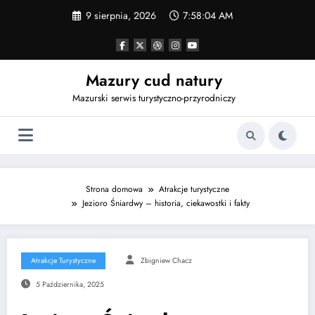
Przejdź
9 sierpnia, 2026
7:58:05 AM
do
treści
Mazury cud natury
Mazurski serwis turystyczno-przyrodniczy
Strona domowa
Atrakcje turystyczne
Jezioro Śniardwy – historia, ciekawostki i fakty
Atrakcje Turystyczne
Zbigniew Chacz
5 Października, 2025