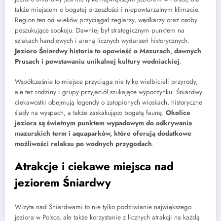
także miejscem o bogatej przeszłości i niepowtarzalnym klimacie.
Region ten od wieków przyciągał żeglarzy, wędkarzy oraz osoby
poszukujące spokoju. Dawniej był strategicznym punktem na
szlakach handlowych i areną licznych wydarzeń historycznych.
Jezioro Śniardwy historia to opowieść o Mazurach, dawnych
Prusach i powstawaniu unikalnej kultury wodniackiej
.
Współcześnie to miejsce przyciąga nie tylko wielbicieli przyrody,
ale też rodziny i grupy przyjaciół szukające wypoczynku. Śniardwy
ciekawostki obejmują legendy o zatopionych wioskach, historyczne
ślady na wyspach, a także zaskakująco bogatą faunę.
Okolice
jeziora są świetnym punktem wypadowym do odkrywania
mazurskich term i aquaparków, które oferują dodatkowe
możliwości relaksu po wodnych przygodach
.
Atrakcje i ciekawe miejsca nad
jeziorem Śniardwy
Wizyta nad Śniardwami to nie tylko podziwianie największego
jeziora w Polsce, ale także korzystanie z licznych atrakcji na każdą