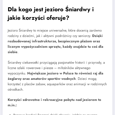
Dla kogo jest jezioro Śniardwy i
jakie korzyści oferuje?
Jezioro Śniardwy to miejsce uniwersalne, które docenią zarówno
rodziny z dziećmi, jak i aktywni podróżnicy czy seniorzy.
Dzięki
rozbudowanej infrastrukturze, bezpiecznym plażom oraz
licznym wypożyczalniom sprzętu, każdy znajdzie tu coś dla
siebie
.
Śniardwy ciekawostki przyciągają pasjonatów historii i przyrody, a
liczne szlaki rowerowe i piesze – miłośników aktywnego
wypoczynku.
Największe jezioro w Polsce to również raj dla
żeglarzy oraz amatorów sportów wodnych
. Dzieci mogą
korzystać z placów zabaw, aquaparków oraz animacji w rodzinnych
ośrodkach.
Korzyści zdrowotne i rekreacyjne pobytu nad jeziorem to
m.in.:
Poprawa kondycji fizycznej dzięki pływaniu, jeździe na rowerze,