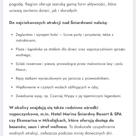
pogodę. Region oferuje szeroką gamę form aktywności, które
ucieszą zarówno dzieci, jak i dorosłych.
Do najciekawszych atrakcji nad Śniardwami należą:
Żeglarstwo i wynajem łodzi – liczne porty i przystanie, także z
instruktorami;
Plaże i kąpieliska ze strefami dla dzieci oraz wypożyczalniami sprzętu
wodnego;
Szlaki rowerowe i piesze, prowadzące przez malownicze lasy i pola
Mazur;
Rejsy statkami wycieczkowymi po jeziorze z przewodnikiem;
Wędkowanie w czystych wodach obfitujących w ryby;
Zwiedzanie wysp, np. Czarciej Wyspy z jej tajemniczymi legendami.
W okolicy znajdują się także rodzinne ośrodki
wypoczynkowe, m.in. Hotel Marina Śniardwy Resort & SPA
czy Ekomarina w Mikołajkach, które oferują dostęp do
basenów, saun i stref wellness
. To doskonałe uzupełnienie
wodnych atrakcji, zwłaszcza podczas mniej słonecznych dni.