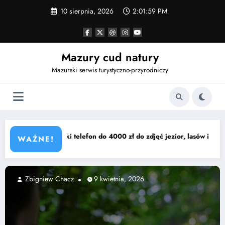
Przejdź
10 sierpnia, 2026
2:02:00 PM
do
treści
Mazury cud natury
Mazurski serwis turystyczno-przyrodniczy
ł do zdjęć jezior, lasów i mazurskich krajobrazów?
Najlepsze plaże w Mikołaj
WAŻNE!
Zbigniew Chacz
9 kwietnia, 2026