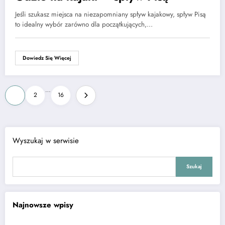
Jeśli szukasz miejsca na niezapomniany spływ kajakowy, spływ Pisą
to idealny wybór zarówno dla początkujących,…
Dowiedz Się Więcej
Stronicowanie
…
1
2
16
wpisów
Wyszukaj w serwisie
Szukaj
Najnowsze wpisy