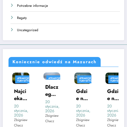
Potrzebne informacje
Regaty
Uncategorized
Koniecznie odwiedź na Mazurach
JE
ATRAKCJE
ATRAKCJE
ATRAKCJE
ATRAKCJE
TYCZNE
TURYSTYCZNE
TURYSTYCZNE
TURYSTYCZNE
TURYSTY
Dlacz
Gdzi
Gdzi
Świąt
ego
w
e na
e na
ynia
wart
20
ryby
kajak
Święt
20
20
19
stycznia,
o
a,
stycznia,
stycznia,
stycznia,
2026
i
w
i –
ej
zwie
2026
2026
2026
Zbigniew
t
Mikoł
spły
Lipki
w
Zbigniew
Zbigniew
Zbigniew
Chacz
dzić
Chacz
Chacz
Chacz
e
ajkac
w
–