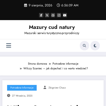
Przejdź
9 sierpnia, 2026
6:56:10 AM
do
treści
Mazury cud natury
Mazurski serwis turystyczno-przyrodniczy
Strona domowa
Potrzebne informacje
Wilczy Szaniec – jak dojechać i co warto wiedzieć?
Potrzebne Informacje
Zbigniew Chacz
27 Września, 2025