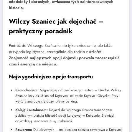
młodzieży i dorosłych, zwłaszcza tych zainteresowanych
historią.
Wilczy Szaniec jak dojechać –
praktyczny poradnik
Podróż do Wilczego Szańca to nie tylko zwiedzanie, ale także
przygoda logistyczna, szczególnie dla rodzin z dziećmi.
Znajomość najlepszych opcji dojazdu pozwala zaoszczędzić
czas i energię na miejscu.
Najwygodniejsze opcje transportu
Samochodem:
Najprościej dotrzeć własnym autem – Gierłoż Wilczy
Szaniec leży ok. 8 km od Kętrzyna, na trasie Kętrzyn–Giżycko. Przy
wejściu znajduje się duży, płatny parking.
Koleją i autobusem:
Dojazd do Wilczego Szańca transportem
publicznym ułatwia bliskość stacji kolejowej w Kętrzynie. Stamtąd
odjeżdżają sezonowe busy i taksówki.
Rowerem:
Dla aktywnych – malownicza ścieżka rowerowa z Kętrzyna