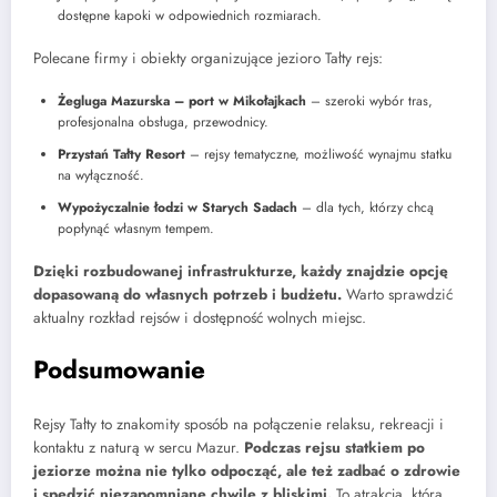
dostępne kapoki w odpowiednich rozmiarach.
Polecane firmy i obiekty organizujące jezioro Tałty rejs:
Żegluga Mazurska – port w Mikołajkach
– szeroki wybór tras,
profesjonalna obsługa, przewodnicy.
Przystań Tałty Resort
– rejsy tematyczne, możliwość wynajmu statku
na wyłączność.
Wypożyczalnie łodzi w Starych Sadach
– dla tych, którzy chcą
popłynąć własnym tempem.
Dzięki rozbudowanej infrastrukturze, każdy znajdzie opcję
dopasowaną do własnych potrzeb i budżetu.
Warto sprawdzić
aktualny rozkład rejsów i dostępność wolnych miejsc.
Podsumowanie
Rejsy Tałty to znakomity sposób na połączenie relaksu, rekreacji i
kontaktu z naturą w sercu Mazur.
Podczas rejsu statkiem po
jeziorze można nie tylko odpocząć, ale też zadbać o zdrowie
i spędzić niezapomniane chwile z bliskimi.
To atrakcja, która