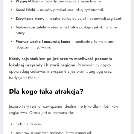
Wyspę Miłości
– romantyczne miejsce z legendą w tle.
Kanał Tałcki
– unikalny przykład mazurskiej hydrotechniki.
Zabytkowe mosty
– idealne punkty do zdjęć i obserwacji żaglówek.
Malownicze zatoki
– idealne na krótkie postoje i pikniki na łonie
natury.
Ptactwo wodne i mazurską faunę
– spotkanie z kormoranami,
łabędziami i rybitwami.
Każdy rejs statkiem po jeziorze to możliwość poznania
lokalnej przyrody i historii regionu.
Przewodnicy często
opowiadają ciekawostki związane z jeziorami, żeglugą oraz
tradycjami Mazur.
Dla kogo taka atrakcja?
Jezioro Tałty rejs to rozwiązanie idealne nie tylko dla miłośników
żeglarstwa. Oferta jest skierowana do:
rodzin z dziećmi,
seniorów szukających spokojnej formy wypoczynku,