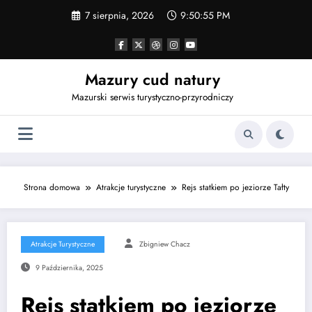
Przejdź
7 sierpnia, 2026
9:50:56 PM
do
treści
Mazury cud natury
Mazurski serwis turystyczno-przyrodniczy
Strona domowa
Atrakcje turystyczne
Rejs statkiem po jeziorze Tałty
Atrakcje Turystyczne
Zbigniew Chacz
9 Października, 2025
Rejs statkiem po jeziorze