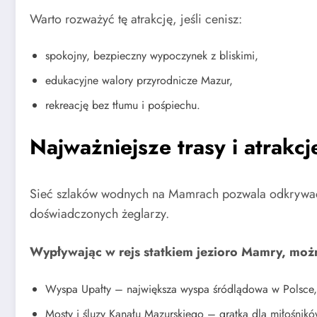
Warto rozważyć tę atrakcję, jeśli cenisz:
spokojny, bezpieczny wypoczynek z bliskimi,
edukacyjne walory przyrodnicze Mazur,
rekreację bez tłumu i pośpiechu.
Najważniejsze trasy i atrakc
Sieć szlaków wodnych na Mamrach pozwala odkrywać M
doświadczonych żeglarzy.
Wypływając w rejs statkiem jezioro Mamry, możn
Wyspa Upałty – największa wyspa śródlądowa w Polsce,
Mosty i śluzy Kanału Mazurskiego – gratka dla miłośników