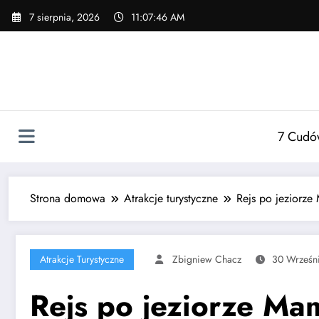
Przejdź
7 sierpnia, 2026
11:07:47 AM
do
treści
7 Cudó
Strona domowa
Atrakcje turystyczne
Rejs po jeziorze 
Atrakcje Turystyczne
Zbigniew Chacz
30 Wrześn
Rejs po jeziorze Mam