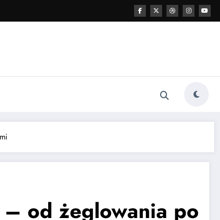
ćmi
h – od żeglowania po