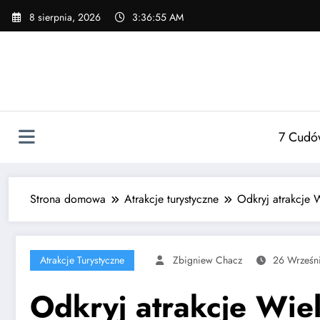
Przejdź
8 sierpnia, 2026
3:36:56 AM
do
treści
7 Cudó
Strona domowa
Atrakcje turystyczne
Odkryj atrakcje 
Atrakcje Turystyczne
Zbigniew Chacz
26 Wrześn
Odkryj atrakcje Wie