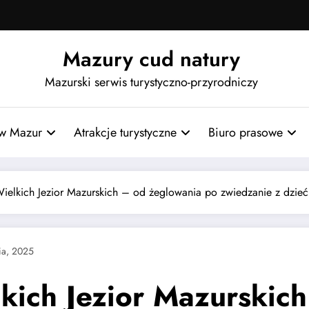
Mazury cud natury
Mazurski serwis turystyczno-przyrodniczy
w Mazur
Atrakcje turystyczne
Biuro prasowe
Wielkich Jezior Mazurskich – od żeglowania po zwiedzanie z dzie
ia, 2025
lkich Jezior Mazurskic