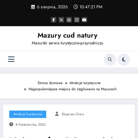
Przejdź
6 sierpnia, 2026
10:47:22 PM
do
treści
Mazury cud natury
Mazurski serwis turystyczno-przyrodniczy
Strona domowa
Atrakcje turystyczne
Najpopularniejsze miejsca do żeglowania na Mazurach
Atrakcje Turystyczne
Zbigniew Chacz
8 Października, 2025