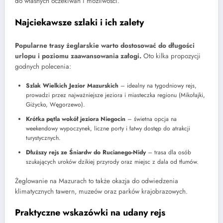
do własnych oczekiwań i możliwości.
Najciekawsze szlaki i ich zalety
Popularne trasy żeglarskie warto dostosować do długości
urlopu i poziomu zaawansowania załogi.
Oto kilka propozycji
godnych polecenia:
Szlak Wielkich Jezior Mazurskich
– idealny na tygodniowy rejs,
prowadzi przez najważniejsze jeziora i miasteczka regionu (Mikołajki,
Giżycko, Węgorzewo).
Krótka pętla wokół jeziora Niegocin
– świetna opcja na
weekendowy wypoczynek, liczne porty i łatwy dostęp do atrakcji
turystycznych.
Dłuższy rejs ze Śniardw do Rucianego-Nidy
– trasa dla osób
szukających uroków dzikiej przyrody oraz miejsc z dala od tłumów.
Żeglowanie na Mazurach to także okazja do odwiedzenia
klimatycznych tawern, muzeów oraz parków krajobrazowych.
Praktyczne wskazówki na udany rejs