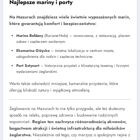
Najlepsze mariny i porty
Na Mazurach znajdziesz wiele świetnie wyposażonych marin,
które gwarantują komfort i bezpieczeństwo:
Marina Bełdany
(Ruciane-Nida) – nowoczesna, z restauracją, placem
zabaw i zapleczem sanitarnym.
Ekomarina Giżycko
– świetna lokalizacja w centrum miasta,
udogodnienia dla rodzin i zaplecze techniczne.
Port Sztynort
– historyczna przystań z klimatyczną tawerną i licznymi
wydarzeniami żeglarskimi.
Warto także odwiedzić mniejsze, kameralne przystanie, które
oferują bliskość natury i wyjątkową atmosferę.
Żeglowanie na Mazurach to nie tylko przygoda, ale też skuteczny
sposób na relaks, poprawę zdrowia i budowanie rodzinnych
wspomnień.
Region ten zachwyca różnorodnością akwenów,
bogactwem atrakcji i świetną infrastrukturą dla miłośników
żeglarstwa.
Niezależnie od tego, czy marzysz o spokojnym rejsie z