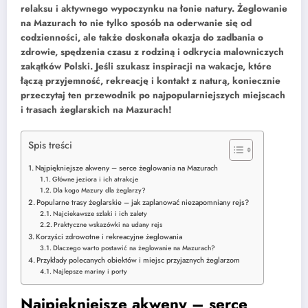
relaksu i aktywnego wypoczynku na łonie natury. Żeglowanie
na Mazurach to nie tylko sposób na oderwanie się od
codzienności, ale także doskonała okazja do zadbania o
zdrowie, spędzenia czasu z rodziną i odkrycia malowniczych
zakątków Polski. Jeśli szukasz inspiracji na wakacje, które
łączą przyjemność, rekreację i kontakt z naturą, koniecznie
przeczytaj ten przewodnik po najpopularniejszych miejscach
i trasach żeglarskich na Mazurach!
Spis treści
Najpiękniejsze akweny – serce żeglowania na Mazurach
Główne jeziora i ich atrakcje
Dla kogo Mazury dla żeglarzy?
Popularne trasy żeglarskie – jak zaplanować niezapomniany rejs?
Najciekawsze szlaki i ich zalety
Praktyczne wskazówki na udany rejs
Korzyści zdrowotne i rekreacyjne żeglowania
Dlaczego warto postawić na żeglowanie na Mazurach?
Przykłady polecanych obiektów i miejsc przyjaznych żeglarzom
Najlepsze mariny i porty
Najpiękniejsze akweny – serce