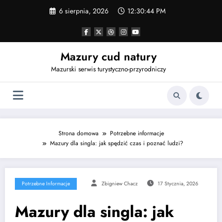
Przejdź
6 sierpnia, 2026
12:30:45 PM
do
treści
Mazury cud natury
Mazurski serwis turystyczno-przyrodniczy
Strona domowa
Potrzebne informacje
Mazury dla singla: jak spędzić czas i poznać ludzi?
Potrzebne Informacje
Zbigniew Chacz
17 Stycznia, 2026
Mazury dla singla: jak