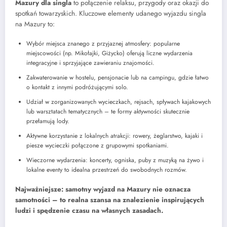
Mazury dla singla
to połączenie relaksu, przygody oraz okazji do
spotkań towarzyskich. Kluczowe elementy udanego wyjazdu singla
na Mazury to:
Wybór miejsca znanego z przyjaznej atmosfery: popularne
miejscowości (np. Mikołajki, Giżycko) oferują liczne wydarzenia
integracyjne i sprzyjające zawieraniu znajomości.
Zakwaterowanie w hostelu, pensjonacie lub na campingu, gdzie łatwo
o kontakt z innymi podróżującymi solo.
Udział w zorganizowanych wycieczkach, rejsach, spływach kajakowych
lub warsztatach tematycznych – te formy aktywności skutecznie
przełamują lody.
Aktywne korzystanie z lokalnych atrakcji: rowery, żeglarstwo, kajaki i
piesze wycieczki połączone z grupowymi spotkaniami.
Wieczorne wydarzenia: koncerty, ogniska, puby z muzyką na żywo i
lokalne eventy to idealna przestrzeń do swobodnych rozmów.
Najważniejsze: samotny wyjazd na Mazury nie oznacza
samotności – to realna szansa na znalezienie inspirujących
ludzi i spędzenie czasu na własnych zasadach.