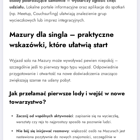
osoby podróżujące samotnie – wystarczy zgłosić chęć
udziału.
Lokalne portale informacyjne oraz aplikacje do spotkań
(np. Meetup, Couchsurfing) ułatwiają znalezienie grup
wycieczkowych lub imprez integracyjnych.
Mazury dla singla – praktyczne
wskazówki, które ułatwią start
Wyjazd solo na Mazury może wywoływać pewien niepokój –
szczególnie jeśli to pierwszy tego typu wyjazd. Odpowiednie
przygotowanie i otwartość na nowe doświadczenia znacząco
zwiększają szanse na udany pobyt.
Jak przełamać pierwsze lody i wejść w nowe
towarzystwo?
Zacznij od wspólnych aktywności
: zapisanie się na wycieczkę,
warsztaty czy rejs to najprostszy sposób na poznanie ludzi.
Nie bój się inicjować rozmowy
: większość osób na Mazurach jest
nastawiona pozytywnie do nowych znajomości, szczególnie w