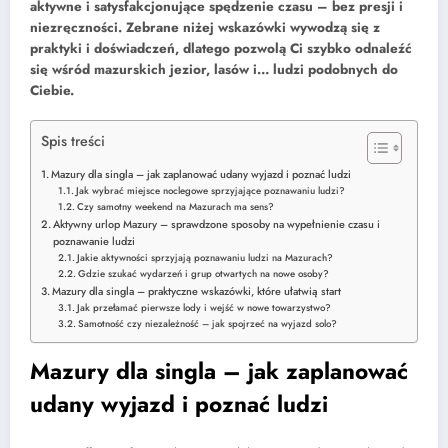
aktywne i satysfakcjonujące spędzenie czasu – bez presji i
niezręczności. Zebrane niżej wskazówki wywodzą się z
praktyki i doświadczeń, dlatego pozwolą Ci szybko odnaleźć
się wśród mazurskich jezior, lasów i… ludzi podobnych do
Ciebie.
Spis treści
Mazury dla singla – jak zaplanować udany wyjazd i poznać ludzi
Jak wybrać miejsce noclegowe sprzyjające poznawaniu ludzi?
Czy samotny weekend na Mazurach ma sens?
Aktywny urlop Mazury – sprawdzone sposoby na wypełnienie czasu i
poznawanie ludzi
Jakie aktywności sprzyjają poznawaniu ludzi na Mazurach?
Gdzie szukać wydarzeń i grup otwartych na nowe osoby?
Mazury dla singla – praktyczne wskazówki, które ułatwią start
Jak przełamać pierwsze lody i wejść w nowe towarzystwo?
Samotność czy niezależność – jak spojrzeć na wyjazd solo?
Mazury dla singla – jak zaplanować
udany wyjazd i poznać ludzi