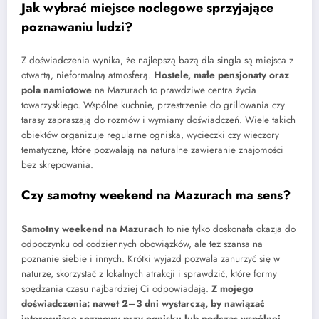
Jak wybrać miejsce noclegowe sprzyjające
poznawaniu ludzi?
Z doświadczenia wynika, że najlepszą bazą dla singla są miejsca z
otwartą, nieformalną atmosferą.
Hostele, małe pensjonaty oraz
pola namiotowe
na Mazurach to prawdziwe centra życia
towarzyskiego. Wspólne kuchnie, przestrzenie do grillowania czy
tarasy zapraszają do rozmów i wymiany doświadczeń. Wiele takich
obiektów organizuje regularne ogniska, wycieczki czy wieczory
tematyczne, które pozwalają na naturalne zawieranie znajomości
bez skrępowania.
Czy samotny weekend na Mazurach ma sens?
Samotny weekend na Mazurach
to nie tylko doskonała okazja do
odpoczynku od codziennych obowiązków, ale też szansa na
poznanie siebie i innych. Krótki wyjazd pozwala zanurzyć się w
naturze, skorzystać z lokalnych atrakcji i sprawdzić, które formy
spędzania czasu najbardziej Ci odpowiadają.
Z mojego
doświadczenia: nawet 2–3 dni wystarczą, by nawiązać
interesujące rozmowy przy ognisku lub podczas wspólnej