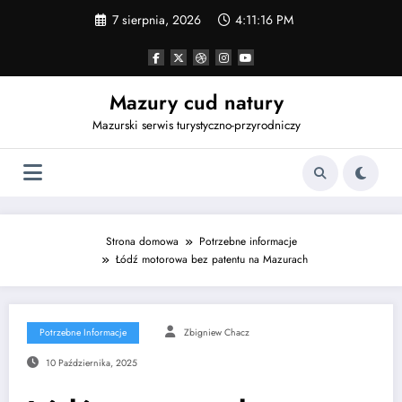
Przejdź
7 sierpnia, 2026
4:11:17 PM
do
treści
Mazury cud natury
Mazurski serwis turystyczno-przyrodniczy
Strona domowa
Potrzebne informacje
Łódź motorowa bez patentu na Mazurach
Potrzebne Informacje
Zbigniew Chacz
10 Października, 2025