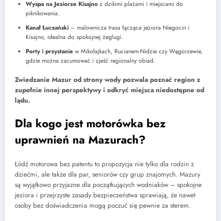
Wyspa na Jeziorze Kisajno
z dzikimi plażami i miejscami do
piknikowania.
Kanał Łuczański
– malownicza trasa łącząca jeziora Niegocin i
Kisajno, idealna do spokojnej żeglugi.
Porty i przystanie
w Mikołajkach, Rucianem-Nidzie czy Węgorzewie,
gdzie można zacumować i zjeść regionalny obiad.
Zwiedzanie Mazur od strony wody pozwala poznać region z
zupełnie innej perspektywy i odkryć miejsca niedostępne od
lądu.
Dla kogo jest motorówka bez
uprawnień na Mazurach?
Łódź motorowa bez patentu to propozycja nie tylko dla rodzin z
dziećmi, ale także dla par, seniorów czy grup znajomych. Mazury
są wyjątkowo przyjazne dla początkujących wodniaków – spokojne
jeziora i przejrzyste zasady bezpieczeństwa sprawiają, że nawet
osoby bez doświadczenia mogą poczuć się pewnie za sterem.