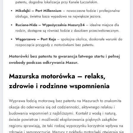
patentu, dogodna lokalizacja przy Kanale Łuczańskim.
Mikołajki – Port Millennium
– nowoczesne łodzie i profesjonalna
obsługa, świetna baza wypadowa na największe jeziora.
Ruciane-Nida – Wypożyczalnia Mazury24
– idealne miejsce dla
rodzin, dostępne są również łodzie z daszkiem przeciwsłonecznym.
Węgorzewo – Port Keja
– spokojna okolica, doskonałe warunki do
rozpoczęcia przygody z motorówkami bez patentu.
Motorówki bez patentu to gwarancja łatwego startu i pełnej
swobody podczas odkrywania Mazur.
Mazurska motorówka – relaks,
zdrowie i rodzinne wspomnienia
Wyprawa łodzią motorową bez patentu na Mazurach to znakomita
okazja do oderwania się od codzienności, aktywnego relaksu i
budowania wspomnień z najbliższymi. Kontakt z wodą i naturą,
świeże powietrze i możliwość eksplorowania pięknych zakątków
regionu sprawiają, że taki rodzaj wypoczynku korzystnie wpływa na
zdrowie i samopoczucie. Mazury z pokładu motorówki otwierają się