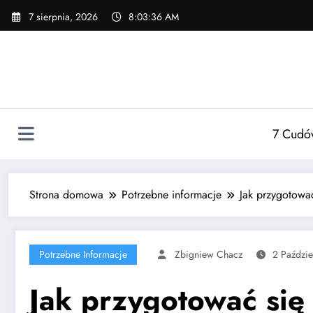
Przejdź
7 sierpnia, 2026
8:03:37 AM
do
treści
7 Cudó
Strona domowa
Potrzebne informacje
Jak przygotowa
Potrzebne Informacje
Zbigniew Chacz
2 Paździe
Jak przygotować się