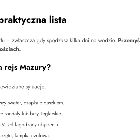
raktyczna lista
u – zwłaszcza gdy spędzasz kilka dni na wodzie.
Przemyś
ościach.
a rejs Mazury?
ewidziane sytuacje:
szy sweter, czapka z daszkiem.
e sandały lub buty żeglarskie.
UV, żel łagodzący ukąszenia.
rzętu, lampka czołowa.