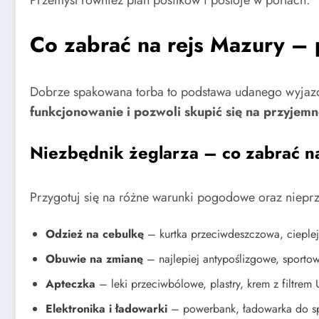
Przemyśl również plan posiłków i postoje w portach.
Co zabrać na rejs Mazury – p
Dobrze spakowana torba to podstawa udanego wyjazd
funkcjonowanie i pozwoli skupić się na przyjemn
Niezbędnik żeglarza – co zabrać n
Przygotuj się na różne warunki pogodowe oraz nieprz
Odzież na cebulkę
– kurtka przeciwdeszczowa, cieplej
Obuwie na zmianę
– najlepiej antypoślizgowe, sportow
Apteczka
– leki przeciwbólowe, plastry, krem z filtrem 
Elektronika i ładowarki
– powerbank, ładowarka do sp