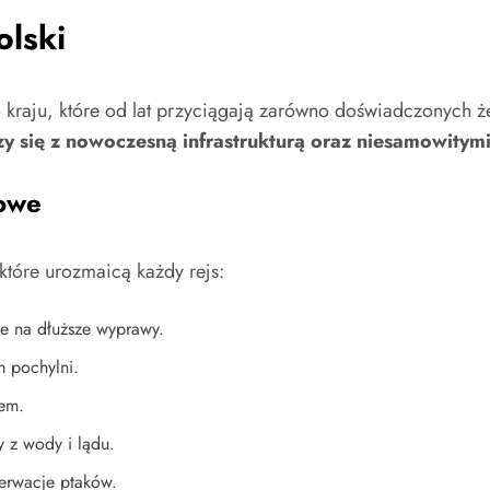
olski
 kraju, które od lat przyciągają zarówno doświadczonych 
czy się z nowoczesną infrastrukturą oraz niesamowitym
dowe
 które urozmaicą każdy rejs:
ne na dłuższe wyprawy.
 pochylni.
tem.
y z wody i lądu.
serwacje ptaków.