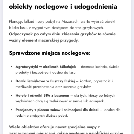
obiekty noclegowe i udogodnienia
Planując kilkudniowy pobyt na Mazurach, warto wybrać obiekt
blisko lasu, z wygodnym dostępem do tras grzybowych.
Odpoczynek po całym dniu zbierania grzybów to równie
ważny element mazurskiej przygody.
Sprawdzone miejsca noclegowe:
Agroturystyki w okolicach Mikołajek
– domowa kuchnia, świeże
produkty i bezpośredni dostęp do lasu.
Domki letniskowe w Puszczy Piskiej
– komfort, prywatność i
możliwość przechowania oraz suszenia grzybów.
Hotele i ośrodki SPA z basenem
– dla tych, którzy po leśnych
wędrówkach chcą się zrelaksować w saunie lub aquaparku.
Pensjonaty z placem zabaw i animacjami dla dzieci
– idealne dla
rodzin planujących dłuższy pobyt.
Wiele obiektów oferuje nawet specjalne mapy z
zaznaczonymi miejscami, gdzie występują najobficiej grzyby