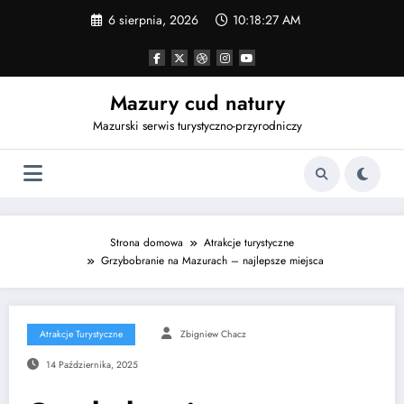
Przejdź
6 sierpnia, 2026
10:18:28 AM
do
treści
Mazury cud natury
Mazurski serwis turystyczno-przyrodniczy
Strona domowa
Atrakcje turystyczne
Grzybobranie na Mazurach – najlepsze miejsca
Atrakcje Turystyczne
Zbigniew Chacz
14 Października, 2025