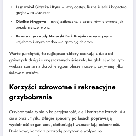
Lasy wokół Giżycka i Rynu
– łatwy dostęp, liczne ścieżki i bogactwo
grzybów na Mazurach.
Okolice Mrągowa
– mniej zatłoczone, a często równie owocne jak
popularniejsze rejony.
Rezerwat przyrody Mazurski Park Krajobrazowy
– piękne
krajobrazy i czyste środowisko sprzyjają zbiorom.
Warto pamiętać, że najlepsze zbiory czekają z dala od
głównych dróg i uczęszczanych ścieżek.
Im głębiej w las, tym
większa szansa na dorodne egzemplarze i ciszę przerywaną tylko
śpiewem ptaków.
Korzyści zdrowotne i rekreacyjne
grzybobrania
Grzybobranie to nie tylko przyjemność, ale i konkretne korzyści dla
ciała oraz umysłu.
Długie spacery po lasach poprawiają
wydolność organizmu, dotleniają i wzmacniają odporność.
Dodatkowo, kontakt z przyrodą pozytywnie wpływa na