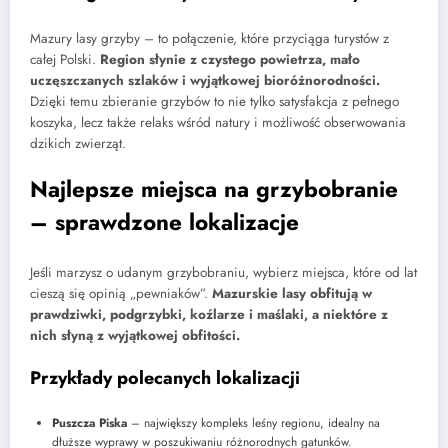
Mazury lasy grzyby – to połączenie, które przyciąga turystów z
całej Polski.
Region słynie z czystego powietrza, mało
uczęszczanych szlaków i wyjątkowej bioróżnorodności.
Dzięki temu zbieranie grzybów to nie tylko satysfakcja z pełnego
koszyka, lecz także relaks wśród natury i możliwość obserwowania
dzikich zwierząt.
Najlepsze miejsca na grzybobranie
– sprawdzone lokalizacje
Jeśli marzysz o udanym grzybobraniu, wybierz miejsca, które od lat
cieszą się opinią „pewniaków”.
Mazurskie lasy obfitują w
prawdziwki, podgrzybki, koźlarze i maślaki, a niektóre z
nich słyną z wyjątkowej obfitości.
Przykłady polecanych lokalizacji
Puszcza Piska
– największy kompleks leśny regionu, idealny na
dłuższe wyprawy w poszukiwaniu różnorodnych gatunków.