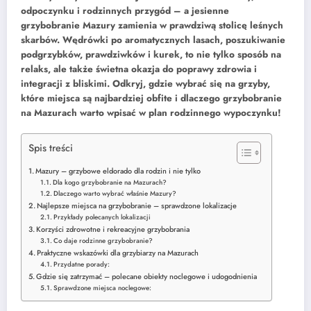
odpoczynku i rodzinnych przygód – a jesienne
grzybobranie Mazury zamienia w prawdziwą stolicę leśnych
skarbów. Wędrówki po aromatycznych lasach, poszukiwanie
podgrzybków, prawdziwków i kurek, to nie tylko sposób na
relaks, ale także świetna okazja do poprawy zdrowia i
integracji z bliskimi. Odkryj, gdzie wybrać się na grzyby,
które miejsca są najbardziej obfite i dlaczego grzybobranie
na Mazurach warto wpisać w plan rodzinnego wypoczynku!
Spis treści
Mazury – grzybowe eldorado dla rodzin i nie tylko
Dla kogo grzybobranie na Mazurach?
Dlaczego warto wybrać właśnie Mazury?
Najlepsze miejsca na grzybobranie – sprawdzone lokalizacje
Przykłady polecanych lokalizacji
Korzyści zdrowotne i rekreacyjne grzybobrania
Co daje rodzinne grzybobranie?
Praktyczne wskazówki dla grzybiarzy na Mazurach
Przydatne porady:
Gdzie się zatrzymać – polecane obiekty noclegowe i udogodnienia
Sprawdzone miejsca noclegowe: