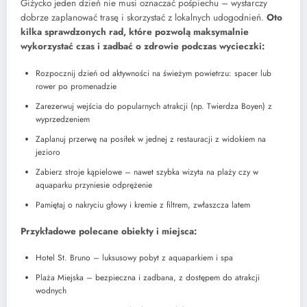
Giżycko jeden dzień nie musi oznaczać pośpiechu – wystarczy
dobrze zaplanować trasę i skorzystać z lokalnych udogodnień.
Oto
kilka sprawdzonych rad, które pozwolą maksymalnie
wykorzystać czas i zadbać o zdrowie podczas wycieczki:
Rozpocznij dzień od aktywności na świeżym powietrzu: spacer lub
rower po promenadzie
Zarezerwuj wejścia do popularnych atrakcji (np. Twierdza Boyen) z
wyprzedzeniem
Zaplanuj przerwę na posiłek w jednej z restauracji z widokiem na
jezioro
Zabierz stroje kąpielowe – nawet szybka wizyta na plaży czy w
aquaparku przyniesie odprężenie
Pamiętaj o nakryciu głowy i kremie z filtrem, zwłaszcza latem
Przykładowe polecane obiekty i miejsca:
Hotel St. Bruno – luksusowy pobyt z aquaparkiem i spa
Plaża Miejska – bezpieczna i zadbana, z dostępem do atrakcji
wodnych