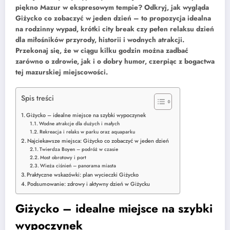
piękno Mazur w ekspresowym tempie? Odkryj, jak wygląda
Giżycko co zobaczyć w jeden dzień – to propozycja idealna
na rodzinny wypad, krótki city break czy pełen relaksu dzień
dla miłośników przyrody, historii i wodnych atrakcji.
Przekonaj się, że w ciągu kilku godzin można zadbać
zarówno o zdrowie, jak i o dobry humor, czerpiąc z bogactwa
tej mazurskiej miejscowości.
Spis treści
Giżycko – idealne miejsce na szybki wypoczynek
Wodne atrakcje dla dużych i małych
Rekreacja i relaks w parku oraz aquaparku
Najciekawsze miejsca: Giżycko co zobaczyć w jeden dzień
Twierdza Boyen – podróż w czasie
Most obrotowy i port
Wieża ciśnień – panorama miasta
Praktyczne wskazówki: plan wycieczki Giżycko
Podsumowanie: zdrowy i aktywny dzień w Giżycku
Giżycko – idealne miejsce na szybki
wypoczynek