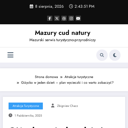
Przejdź
8 sierpnia, 2026
2:43:51 PM
do
treści
Mazury cud natury
Mazurski serwis turystyczno-przyrodniczy
Strona domowa
Atrakcje turystyczne
Giżycko w jeden dzień – plan wycieczki i co warto zobaczyć?
Atrakcje Turystyczne
Zbigniew Chacz
1 Października, 2025