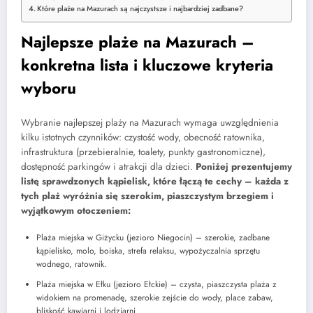
Które plaże na Mazurach są najczystsze i najbardziej zadbane?
Najlepsze plaże na Mazurach –
konkretna lista i kluczowe kryteria
wyboru
Wybranie najlepszej plaży na Mazurach wymaga uwzględnienia
kilku istotnych czynników: czystość wody, obecność ratownika,
infrastruktura (przebieralnie, toalety, punkty gastronomiczne),
dostępność parkingów i atrakcji dla dzieci.
Poniżej prezentujemy
listę sprawdzonych kąpielisk, które łączą te cechy – każda z
tych plaż wyróżnia się szerokim, piaszczystym brzegiem i
wyjątkowym otoczeniem:
Plaża miejska w Giżycku (jezioro Niegocin) – szerokie, zadbane
kąpielisko, molo, boiska, strefa relaksu, wypożyczalnia sprzętu
wodnego, ratownik.
Plaża miejska w Ełku (jezioro Ełckie) – czysta, piaszczysta plaża z
widokiem na promenadę, szerokie zejście do wody, place zabaw,
bliskość kawiarni i lodziarni.