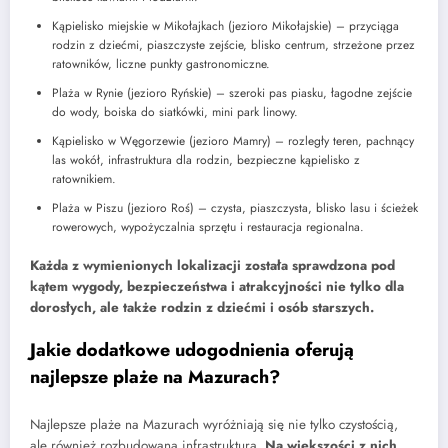
Kąpielisko miejskie w Mikołajkach (jezioro Mikołajskie) – przyciąga
rodzin z dziećmi, piaszczyste zejście, blisko centrum, strzeżone przez
ratowników, liczne punkty gastronomiczne.
Plaża w Rynie (jezioro Ryńskie) – szeroki pas piasku, łagodne zejście
do wody, boiska do siatkówki, mini park linowy.
Kąpielisko w Węgorzewie (jezioro Mamry) – rozległy teren, pachnący
las wokół, infrastruktura dla rodzin, bezpieczne kąpielisko z
ratownikiem.
Plaża w Piszu (jezioro Roś) – czysta, piaszczysta, blisko lasu i ścieżek
rowerowych, wypożyczalnia sprzętu i restauracja regionalna.
Każda z wymienionych lokalizacji została sprawdzona pod
kątem wygody, bezpieczeństwa i atrakcyjności nie tylko dla
dorosłych, ale także rodzin z dziećmi i osób starszych.
Jakie dodatkowe udogodnienia oferują
najlepsze plaże na Mazurach?
Najlepsze plaże na Mazurach wyróżniają się nie tylko czystością,
ale również rozbudowaną infrastrukturą.
Na większości z nich