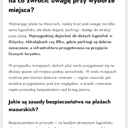
na co zwrócić uwagę przy wyborze
miejsca?
Wybierając plaże na Mazurach, należy brać pod uwagę nie tylko
samo kąpielisko, ale także dojazd, parking i dostęp do atrakcji
poza plażą.
Najwygodniej dojechać do dużych kąpielisk w
Giżycku, Mikołajkach czy Ełku, gdzie parkingi są dobrze
oznaczone, a infrastruktura przygotowana na przyjęcie
licznych turystów.
W przypadku mniejszych, dzikich plaż warto przygotować się na
dłuższy spacer od miejsca postoju samochodu. W wielu miejscach
możliwe jest również dotarcie rowerem – region mazurski jest
świetnie przygotowany pod tym względem, a ścieżki rowerowe
często prowadzą bezpośrednio nad brzeg jeziora.
Jakie są zasady bezpieczeństwa na plażach
mazurskich?
Bezpieczeństwo to priorytet – na każdym strzeżonym kąpielisku