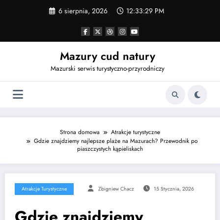
Przejdź
6 sierpnia, 2026
12:33:30 PM
do
treści
Mazury cud natury
Mazurski serwis turystyczno-przyrodniczy
Strona domowa
Atrakcje turystyczne
Gdzie znajdziemy najlepsze plaże na Mazurach? Przewodnik po
piaszczystych kąpieliskach
Atrakcje Turystyczne
Zbigniew Chacz
15 Stycznia, 2026
Gdzie znajdziemy