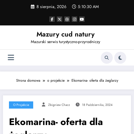
Przejdź
8 sierpnia, 2026
5:10:30 AM
do
treści
Mazury cud natury
Mazurski serwis turystyczno-przyrodniczy
Strona domowa
o projekcie
Ekomarina- oferta dla żeglarzy
O Projekcie
Zbigniew Chacz
18 Października, 2024
Ekomarina- oferta dla