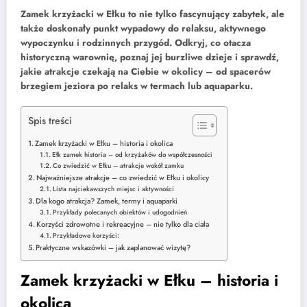
Zamek krzyżacki w Ełku to nie tylko fascynujący zabytek, ale
także doskonały punkt wypadowy do relaksu, aktywnego
wypoczynku i rodzinnych przygód. Odkryj, co otacza
historyczną warownię, poznaj jej burzliwe dzieje i sprawdź,
jakie atrakcje czekają na Ciebie w okolicy – od spacerów
brzegiem jeziora po relaks w termach lub aquaparku.
Spis treści
Zamek krzyżacki w Ełku – historia i okolica
Ełk zamek historia – od krzyżaków do współczesności
Co zwiedzić w Ełku – atrakcje wokół zamku
Najważniejsze atrakcje – co zwiedzić w Ełku i okolicy
Lista najciekawszych miejsc i aktywności
Dla kogo atrakcja? Zamek, termy i aquaparki
Przykłady polecanych obiektów i udogodnień
Korzyści zdrowotne i rekreacyjne – nie tylko dla ciała
Przykładowe korzyści:
Praktyczne wskazówki – jak zaplanować wizytę?
Zamek krzyżacki w Ełku – historia i
okolica