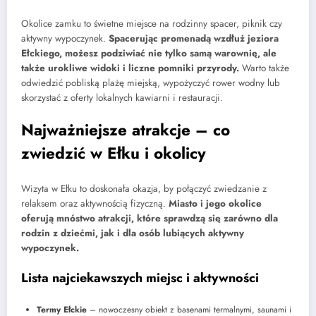
Okolice zamku to świetne miejsce na rodzinny spacer, piknik czy
aktywny wypoczynek.
Spacerując promenadą wzdłuż jeziora
Ełckiego, możesz podziwiać nie tylko samą warownię, ale
także urokliwe widoki i liczne pomniki przyrody.
Warto także
odwiedzić pobliską plażę miejską, wypożyczyć rower wodny lub
skorzystać z oferty lokalnych kawiarni i restauracji.
Najważniejsze atrakcje – co
zwiedzić w Ełku i okolicy
Wizyta w Ełku to doskonała okazja, by połączyć zwiedzanie z
relaksem oraz aktywnością fizyczną.
Miasto i jego okolice
oferują mnóstwo atrakcji, które sprawdzą się zarówno dla
rodzin z dziećmi, jak i dla osób lubiących aktywny
wypoczynek.
Lista najciekawszych miejsc i aktywności
Termy Ełckie
– nowoczesny obiekt z basenami termalnymi, saunami i