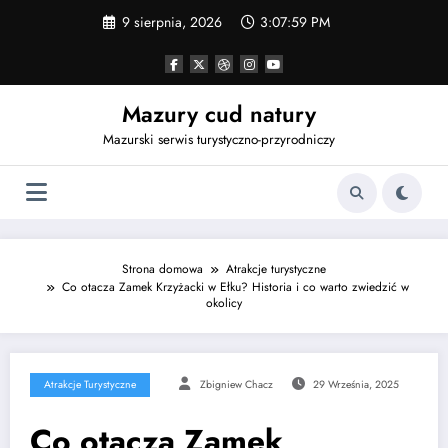
Przejdź
9 sierpnia, 2026
3:08:00 PM
do
treści
Mazury cud natury
Mazurski serwis turystyczno-przyrodniczy
Strona domowa
Atrakcje turystyczne
Co otacza Zamek Krzyżacki w Ełku? Historia i co warto zwiedzić w
okolicy
Atrakcje Turystyczne
Zbigniew Chacz
29 Września, 2025
Co otacza Zamek