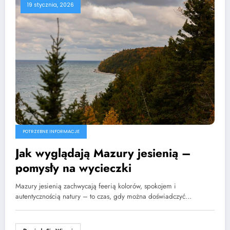
19 stycznia, 2026
POTRZEBNE INFORMACJE
Jak wyglądają Mazury jesienią –
pomysły na wycieczki
Mazury jesienią zachwycają feerią kolorów, spokojem i
autentycznością natury – to czas, gdy można doświadczyć…