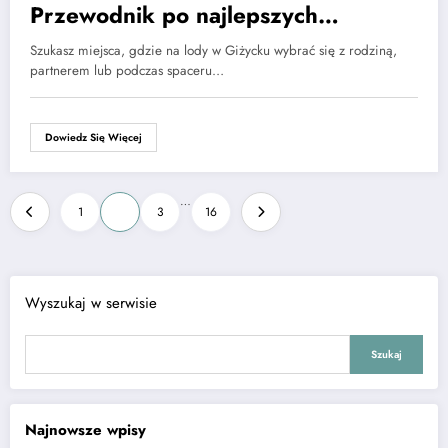
Przewodnik po najlepszych
lodziarniach
Szukasz miejsca, gdzie na lody w Giżycku wybrać się z rodziną,
partnerem lub podczas spaceru…
Dowiedz Się Więcej
Stronicowanie
…
1
2
3
16
wpisów
Wyszukaj w serwisie
Szukaj
Najnowsze wpisy